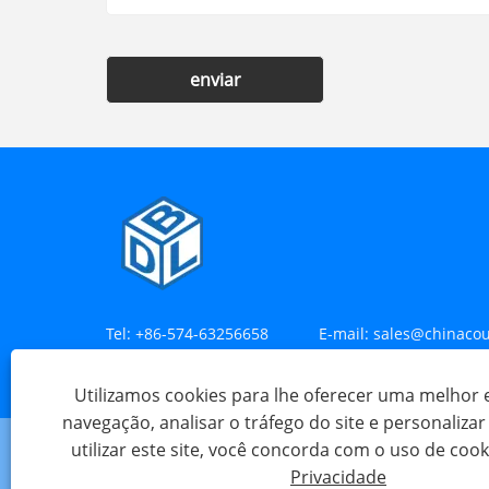
enviar
Tel:
+86-574-63256658
E-mail:
sales@chinacou
Endereço:
Aldeia Maia, Cidade de Henghe, Cidade de
Utilizamos cookies para lhe oferecer uma melhor 
navegação, analisar o tráfego do site e personaliza
utilizar este site, você concorda com o uso de cook
Privacidade