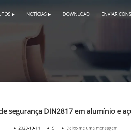
UTOS
NOTÍCIAS
DOWNLOAD
ENVIAR CON
de segurança DIN2817 em alumínio e aç
●
2023-10-14
●
5
●
Deixe-me uma mensagem