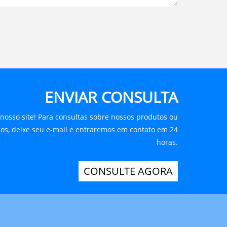
ENVIAR CONSULTA
nosso site! Para consultas sobre nossos produtos ou
eços, deixe seu e-mail e entraremos em contato em 24
horas.
CONSULTE AGORA