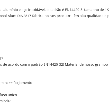
alumínio e aço inoxidável, o padrão é EN14420-3, tamanho de 1/2 
onal Alum DIN2817 fabrica nossos produtos têm alta qualidade e p
17
os de acordo com o padrão EN14420-32) Material de nosso grampo 
emin: >> Forjamento
fuso único
amlock?