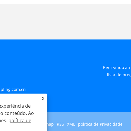
Bem-vindo ao 
lista de pr
pling.com.cn
X
 Cixi
experiência de
r o conteúdo. Ao
ies.
política de
Links
Sitemap
RSS
XML
política de Privacidade