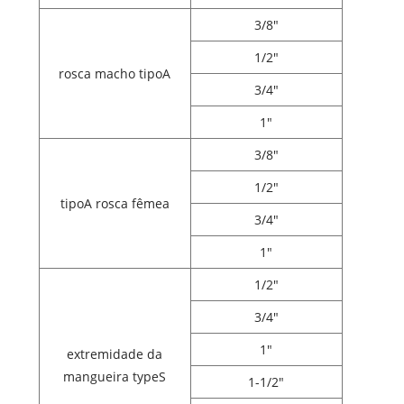
3/8"
1/2"
rosca macho tipoA
3/4"
1"
3/8"
1/2"
tipoA rosca fêmea
3/4"
1"
1/2"
3/4"
1"
extremidade da
mangueira typeS
1-1/2"