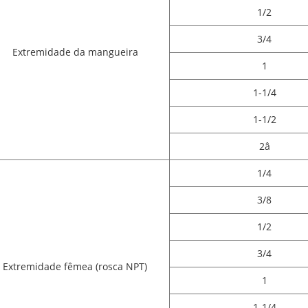
1/2
3/4
Extremidade da mangueira
1
1-1/4
1-1/2
2â
1/4
3/8
1/2
3/4
Extremidade fêmea (rosca NPT)
1
1-1/4