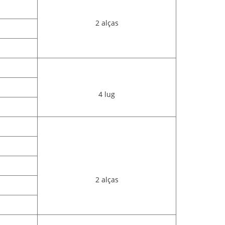
2 alças
4 lug
2 alças