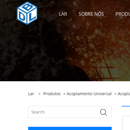
LAR
SOBRE NÓS
PROD
Lar
>
Produtos
>
Acoplamento Universal
>
Acopl