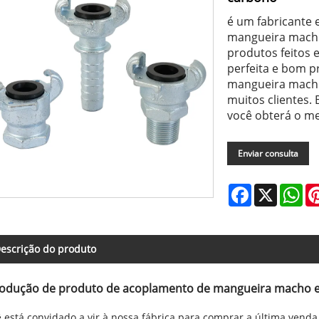
é um fabricante 
mangueira macho
produtos feitos 
perfeita e bom 
mangueira macho 
muitos clientes.
você obterá o me
Enviar consulta
Facebook
X
Wh
escrição do produto
rodução de produto de acoplamento de mangueira macho e
 está convidado a vir à nossa fábrica para comprar a última venda